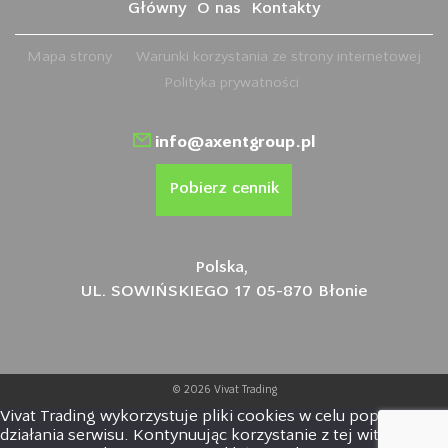
Główny
O nas
Kontakty
Mapa strony
Warunki korzystania ze strony internetowej
Polityka prywatności
info@axentgroup.pl
Pobierz cennik
Polska,
UL. SOWIŃSKIEGO 17 05-870 Błonie
© 2026 Vivat Trading
Vivat Trading wykorzystuje pliki cookies w celu poprawy
działania serwisu. Kontynuując korzystanie z tej witryny,