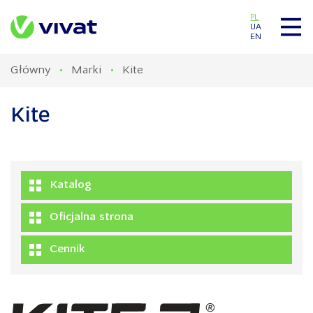
PL
UA
EN
Główny
Marki
Kite
Kite
Katalog
Oficjalna strona
Cennik